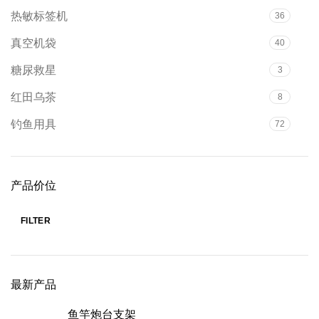
热敏标签机
36
真空机袋
40
糖尿救星
3
红田乌茶
8
钓鱼用具
72
产品价位
FILTER
最新产品
鱼竿炮台支架