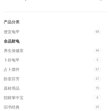
产品分类
便宜龟甲
68
全品财龟
152
养生保健茶
46
卜卦龟甲
5
占卜摆件
57
卧室芬芳
27
器材用品
75
招财掌中宝
6
旧书经典
25