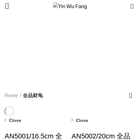
0
全品财龟
Categories
ALL
PRODUCTS
红田乌茶
8 PRODUCTS
养生保健茶
46 PRODUCTS
糖尿救星
3 PRODUCTS
全品财龟
152 PRODUCTS
卜卦龟甲
5 PRODUCTS
招财掌中宝
6 PRODUCTS
便宜龟甲
68 PRODUCTS
占卜摆件
57 PRODUCTS
真空机袋
40 PRODUCTS
热敏标签机
36 PRODUCTS
卧室芬芳
27 PRODUCTS
旧书经典
25 PRODUCTS
钓鱼用具
72 PRODUCTS
器材用品
75 PRODUCTS
Home
全品财龟
Close
Close
AN5001/16.5cm 全
AN5002/20cm 全品