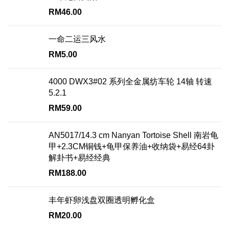
RM
46.00
一命二运三风水
RM
5.00
4000 DWX3#02 系列全金属纺车轮 14轴 转速
5.2.1
RM
59.00
AN5017/14.3 cm Nanyan Tortoise Shell 南岩龟
甲+2.3CM铜钱+龟甲保养油+收纳袋+易经64卦
解卦书+易经经典
RM
188.00
丰年虾卵浅盘双圈透明孵化盒
RM
20.00