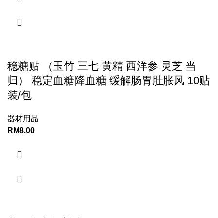
稳糖贴 （玉竹 三七 黄精 西洋参 灵芝 当
归） 稳定血糖降血糖 缓解肠胃肚胀风 10贴
装/包
器材用品
RM
8.00