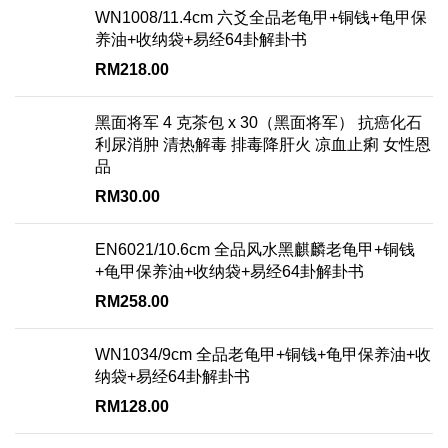
WN1008/11.4cm 六爻全品老龟甲+铜钱+龟甲保
养油+收纳袋+易经64卦解卦书
RM
218.00
黑面将军 4 克茶包 x 30（黑面将军） 抗癌化石
利尿消肿 清热解毒 排毒降肝火 凉血止痢 女性恩
品
RM
30.00
EN6021/10.6cm 全品风水黑麒麟老龟甲+铜钱
+龟甲保养油+收纳袋+易经64卦解卦书
RM
258.00
WN1034/9cm 全品老龟甲+铜钱+龟甲保养油+收
纳袋+易经64卦解卦书
RM
128.00