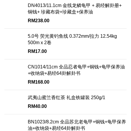
DN4013/11.1cm 金线龙鳞龟甲 + 易经解卦册+
铜钱+ 珍藏布袋+珍藏盒+保养油
RM
238.00
5.0号 荧光黄钓鱼线 0.372mm/拉力 12.54kg
500m x 2卷
RM
17.00
CN1014/11cm 全品忍者龟甲+铜钱+龟甲保养油
+收纳袋+易经64卦解卦书
RM
168.00
武夷山蜜兰香红茶 礼盒铁罐装 250g/1
RM
40.00
BN1023/8.2cm 全品苏北老龟甲+铜钱+龟甲保养
油+收纳袋+易经64卦解卦书