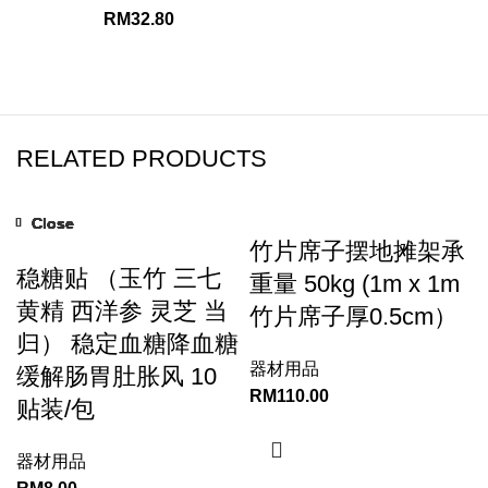
RM
32.80
RELATED PRODUCTS
Close
Close
Close
Close
Close
Close
Close
Close
竹片席子摆地摊架承
稳糖贴 （玉竹 三七
重量 50kg (1m x 1m
黄精 西洋参 灵芝 当
竹片席子厚0.5cm）
归） 稳定血糖降血糖
器材用品
缓解肠胃肚胀风 10
RM
110.00
贴装/包
器材用品