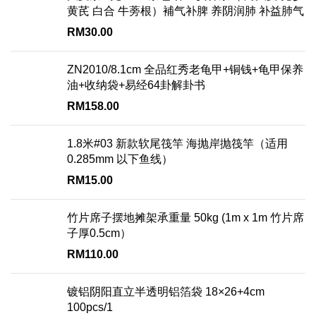
黄芪 白合 牛蒡根）補气补脾 养阴润肺 补益肺气
RM
30.00
ZN2010/8.1cm 全品红秀老龟甲+铜钱+龟甲保养
油+收纳袋+易经64卦解卦书
RM
158.00
1.8米#03 新款软尾筏竿 海抛岸抛筏竿（适用
0.285mm 以下鱼线）
RM
15.00
竹片席子摆地摊架承重量 50kg (1m x 1m 竹片席
子厚0.5cm）
RM
110.00
镀铝阴阳直立半透明铝箔袋 18×26+4cm
100pcs/1