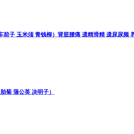
味子 车前子 玉米须 青钱柳）肾脏腰痛 遗精滑精 遗尿尿频
花 胎菊 蒲公英 决明子）