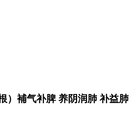
牛蒡根）補气补脾 养阴润肺 补益肺