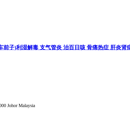
车前草 车前子)利湿解毒 支气管炎 治百日咳 骨痛热症 肝炎
1000 Johor Malaysia