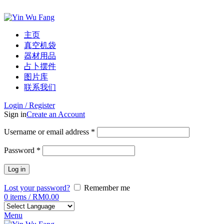
ADD ANYTHING HERE OR JUST REMOVE IT…
主页
真空机袋
器材用品
占卜摆件
图片库
联系我们
Login / Register
Sign in
Create an Account
Username or email address
*
Password
*
Log in
Lost your password?
Remember me
0
items
/
RM
0.00
Menu