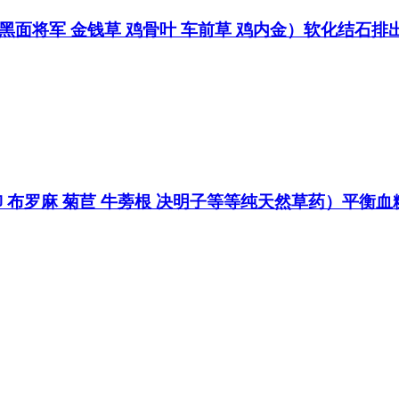
0（猫须草 黑面将军 金钱草 鸡骨叶 车前草 鸡内金）软化结石
草 青钱柳 布罗麻 菊苣 牛蒡根 决明子等等纯天然草药）