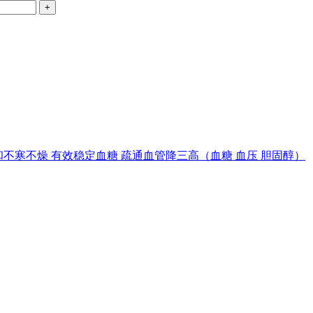
 药性温和不寒不燥 有效稳定血糖 疏通血管降三高（血糖 血压 胆固醇）