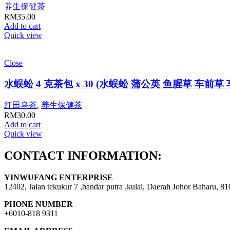
养生保健茶
RM
35.00
Add to cart
Quick view
Close
水蜈蚣 4 克茶包 x 30 (水蜈蚣 蒲公英 鱼腥草 
红田乌茶
,
养生保健茶
RM
30.00
Add to cart
Quick view
CONTACT INFORMATION:
YINWUFANG ENTERPRISE
12402, Jalan tekukur 7 ,bandar putra ,kulai, Daerah Johor Baharu, 8
PHONE NUMBER
+6010-818 9311