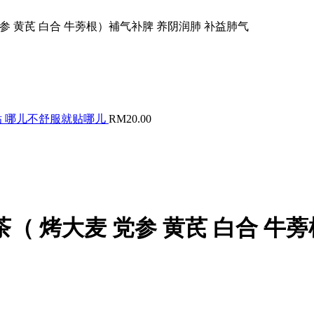
 党参 黄芪 白合 牛蒡根）補气补脾 养阴润肺 补益肺气
敷椎贴 哪儿不舒服就贴哪儿
RM
20.00
安神茶（ 烤大麦 党参 黄芪 白合 