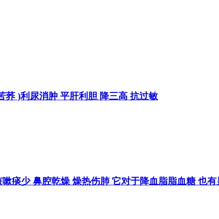
 黑苦荞 )利尿消肿 平肝利胆 降三高 抗过敏
 咳嗽痰少 鼻腔乾燥 燥热伤肺 它对于降血脂脂血糖 也