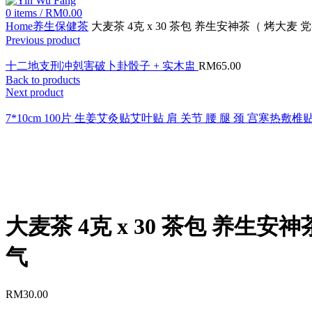
0
items
/
RM
0.00
Home
养生保健茶
大麦茶 4克 x 30 茶包 养生安神茶（ 烤大麦
Previous product
十二地支刑冲剋害破卜卦骰子 + 实木盅
RM
65.00
Back to products
Next product
7*10cm 100片 生姜艾灸贴艾叶贴 肩 关节 腰 腿 颈 宫寒热
Click to enlarge
大麦茶 4克 x 30 茶包 养生
气
RM
30.00