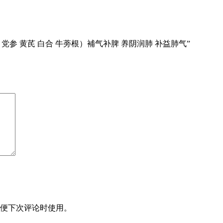
安神茶（ 烤大麦 党参 黄芪 白合 牛蒡根）補气补脾 养阴润肺 补益肺气”
便下次评论时使用。