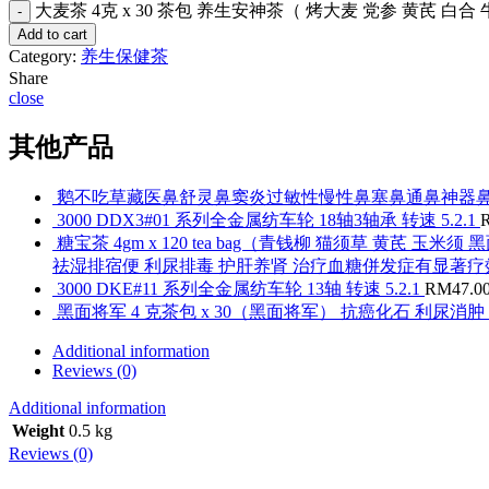
大麦茶 4克 x 30 茶包 养生安神茶（ 烤大麦 党参 黄芪 白合 
Add to cart
Category:
养生保健茶
Share
close
其他产品
鹅不吃草藏医鼻舒灵鼻窦炎过敏性慢性鼻塞鼻通鼻神器
3000 DDX3#01 系列全金属纺车轮 18轴3轴承 转速 5.2.1
糖宝茶 4gm x 120 tea bag（青钱柳 猫须草 黄
祛湿排宿便 利尿排毒 护肝养肾 治疗血糖併发症有显著疗
3000 DKE#11 系列全金属纺车轮 13轴 转速 5.2.1
RM
47.0
黑面将军 4 克茶包 x 30（黑面将军） 抗癌化石 利尿消
Additional information
Reviews (0)
Additional information
Weight
0.5 kg
Reviews (0)