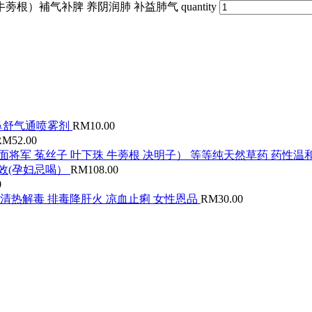
牛蒡根）補气补脾 养阴润肺 补益肺气 quantity
鼻舒气通喷雾剂
RM
10.00
RM
52.00
芪 玉米须 黑面将军 菟丝子 叶下珠 牛蒡根 决明子） 等等纯天然草药
效(孕妇忌喝）
RM
108.00
0
肿 清热解毒 排毒降肝火 凉血止痢 女性恩品
RM
30.00