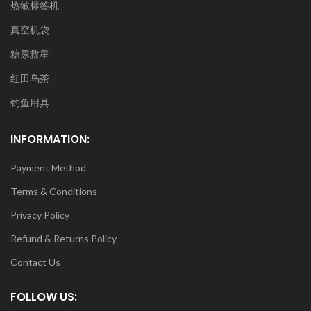
热敏标签机
真空机袋
糖尿救星
红田乌茶
钓鱼用具
INFORMATION:
Payment Method
Terms & Conditions
Privacy Policy
Refund & Returns Policy
Contact Us
FOLLOW US: