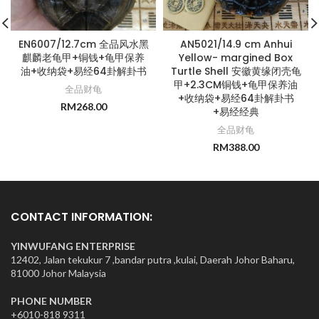
EN6007/12.7cm 全品风水黑
AN5021/14.9 cm Anhui
麒麟老龟甲+铜钱+龟甲保养
Yellow- margined Box
油+收纳袋+易经64卦解卦书
Turtle Shell 安徽黄缘闭壳龟
甲+2.3CM铜钱+龟甲保养油
全品财龟
+收纳袋+易经64卦解卦书
RM
268.00
+易经经典
全品财龟
RM
388.00
CONTACT INFORMATION:
YINWUFANG ENTERPRISE
12402, Jalan tekukur 7 ,bandar putra ,kulai, Daerah Johor Baharu,
81000 Johor Malaysia
PHONE NUMBER
+6010-818 9311