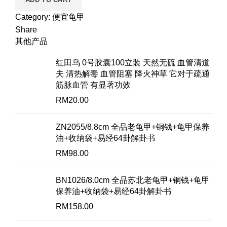
Category:
便宜龟甲
Share
其他产品
红田乌 0号胶囊100立装 天然无硫 血管清道
夫 清热解毒 血管阻塞 降火神草 它对于疏通
筋脉血管 有显著功效
RM
20.00
ZN2055/8.8cm 全品老龟甲+铜钱+龟甲保养
油+收纳袋+易经64卦解卦书
RM
98.00
BN1026/8.0cm 全品苏北老龟甲+铜钱+龟甲
保养油+收纳袋+易经64卦解卦书
RM
158.00