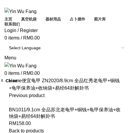
ADD ANYTHING HERE OR JUST REMOVE IT…
主页
真空机袋
器材用品
占卜摆件
图片库
联系我们
Login / Register
0
items
/
RM
0.00
Menu
0
items
/
RM
0.00
Home
便宜龟甲
ZN2020/8.9cm 全品红秀老龟甲+铜钱
Close
Close
Close
Close
Close
Close
Close
Close
+龟甲保养油+收纳袋+易经64卦解卦书
Previous product
BN1011/9.1cm 全品苏北老龟甲+铜钱+龟甲保养油+收
纳袋+易经64卦解卦书
RM
158.00
Back to products