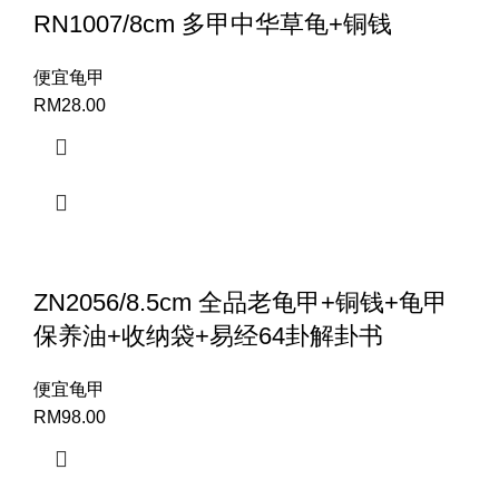
RN1007/8cm 多甲中华草龟+铜钱
便宜龟甲
RM
28.00
ZN2056/8.5cm 全品老龟甲+铜钱+龟甲
保养油+收纳袋+易经64卦解卦书
便宜龟甲
RM
98.00