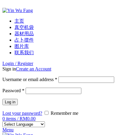
ADD ANYTHING HERE OR JUST REMOVE IT…
主页
真空机袋
器材用品
占卜摆件
图片库
联系我们
Login / Register
Sign in
Create an Account
Username or email address
*
Password
*
Log in
Lost your password?
Remember me
0
items
/
RM
0.00
Menu