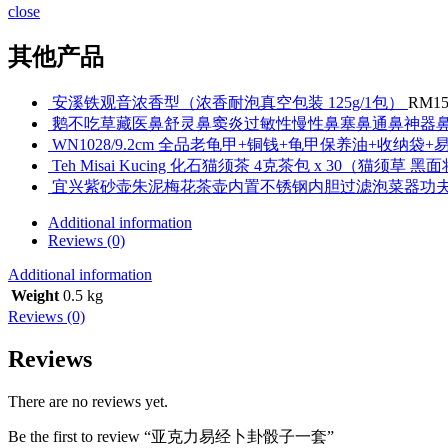
close
其他产品
安溪铁观音浓香型（浓香耐泡真空包装 125g/1包）
RM
15
鹅不吃草藏医鼻舒灵鼻窦炎过敏性慢性鼻塞鼻通鼻神器
WN1028/9.2cm 全品老龟甲+铜钱+龟甲保养油+收纳袋
Teh Misai Kucing 化石猫须茶 4克茶包 x 30（
宜兴紫砂壶朱泥梅花茶壶内置不锈钢内胆过滤泡菜器功
Additional information
Reviews (0)
Additional information
Weight
0.5 kg
Reviews (0)
Reviews
There are no reviews yet.
Be the first to review “亚克力易经卜卦骰子一套”