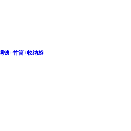
铜钱+竹筒+收纳袋