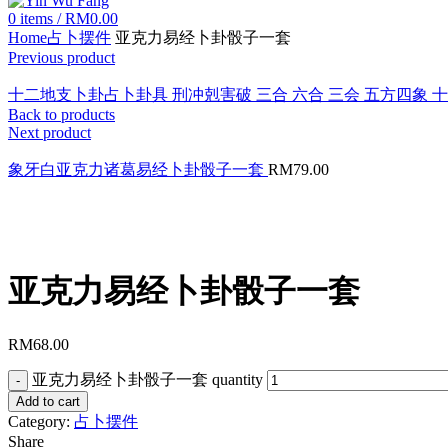
0
items
/
RM
0.00
Home
占卜摆件
亚克力易经卜卦骰子一套
Previous product
十二地支卜卦占卜卦具 刑冲剋害破 三合 六合 三会 五方四象 
Back to products
Next product
象牙白亚克力诸葛易经卜卦骰子一套
RM
79.00
Click to enlarge
亚克力易经卜卦骰子一套
RM
68.00
亚克力易经卜卦骰子一套 quantity
Add to cart
Category:
占卜摆件
Share