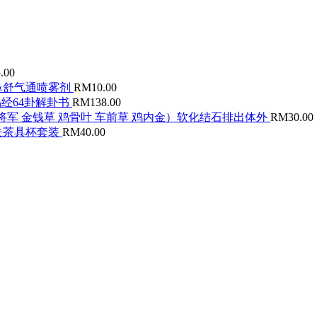
.00
鼻舒气通喷雾剂
RM
10.00
+易经64卦解卦书
RM
138.00
猫须草 黑面将军 金钱草 鸡骨叶 车前草 鸡内金）软化结石排出体外
RM
30.00
夫茶具杯套装
RM
40.00