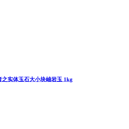
之实体玉石大小块岫岩玉 1kg