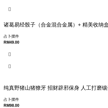
诸葛易经骰子（合金混合金属）+ 精美收纳
占卜摆件
RM
49.00
纯真野猪山猪獠牙 招财辟邪保身 人工打磨镶嵌合金
占卜摆件
RM
98.00