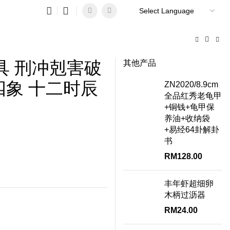
0
具 刑冲剋害破
其他产品
四象 十二时辰
ZN2020/8.9cm
全品红秀老龟甲
+铜钱+龟甲保
养油+收纳袋
+易经64卦解卦
书
RM
128.00
丰年虾超细卵
木柄过沥器
RM
24.00