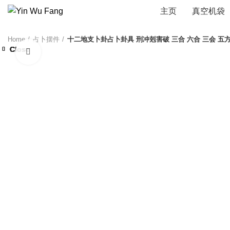
主页
真空机袋
Home
占卜摆件
十二地支卜卦占卜卦具 刑冲剋害破 三合 六合 三会 五
Close
Close
Close
Close
Close
Close
Close
Close
Click to enlarge