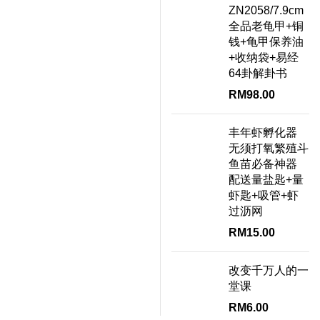
ZN2058/7.9cm
全品老龟甲+铜
钱+龟甲保养油
+收纳袋+易经
64卦解卦书
RM
98.00
丰年虾孵化器
无须打氧繁殖斗
鱼苗必备神器
配送量盐匙+量
虾匙+吸管+虾
过沥网
RM
15.00
改变千万人的一
堂课
RM
6.00