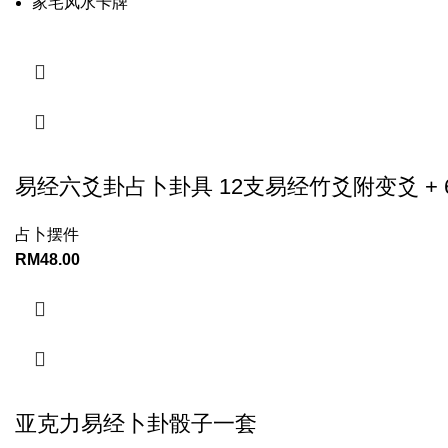
家宅风水卡牌
易经六爻卦占卜卦具 12支易经竹爻附变爻 + 6
占卜摆件
RM
48.00
亚克力易经卜卦骰子一套