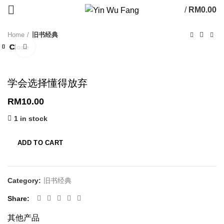
/
RM
0.00
Home
旧书经典
Close
Close
Close
Close
Close
Close
Close
Close
Click to enlarge
学会选择懂得放弃
RM
10.00
1 in stock
ADD TO CART
Category:
旧书经典
Share
其他产品