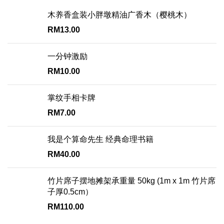
木养香盒装小胖墩精油广香木（樱桃木）
RM
13.00
一分钟激励
RM
10.00
掌纹手相卡牌
RM
7.00
我是个算命先生 经典命理书籍
RM
40.00
竹片席子摆地摊架承重量 50kg (1m x 1m 竹片席
子厚0.5cm）
RM
110.00