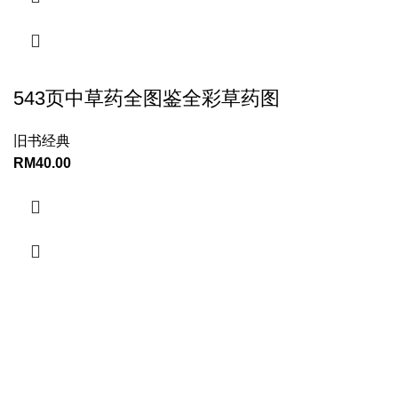
543页中草药全图鉴全彩草药图
旧书经典
RM
40.00
CONTACT INFORMATION:
YINWUFANG ENTERPRISE
12402, Jalan tekukur 7 ,bandar putra ,kulai, Daerah Johor
Baharu, 81000 Johor Malaysia