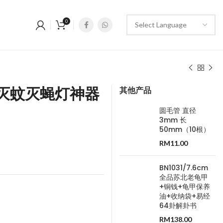
0
其他产品
室内灭蚊灭蝇灯神器
圆毛管 直径
3mm 长
50mm（10根）
RM
11.00
BN1031/7.6cm
全品苏北老龟甲
+铜钱+龟甲保养
油+收纳袋+易经
64卦解卦书
RM
138.00