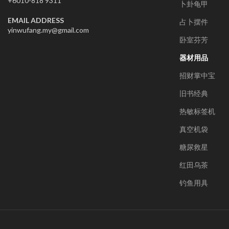
+6010-818 9311
卜卦龟甲
EMAIL ADDRESS
占卜摆件
yinwufang.my@gmail.com
卧室芬芳
器材用品
招财掌中宝
旧书经典
热敏标签机
真空机袋
糖尿救星
红田乌茶
钓鱼用具