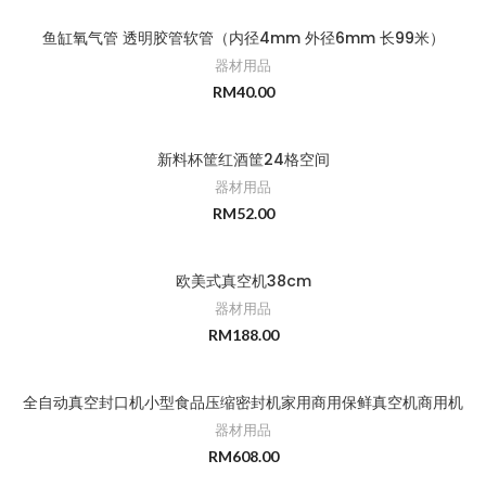
鱼缸氧气管 透明胶管软管（内径4mm 外径6mm 长99米）
器材用品
RM
40.00
新料杯筐红酒筐24格空间
器材用品
RM
52.00
欧美式真空机38cm
器材用品
RM
188.00
全自动真空封口机小型食品压缩密封机家用商用保鲜真空机商用机
器材用品
RM
608.00