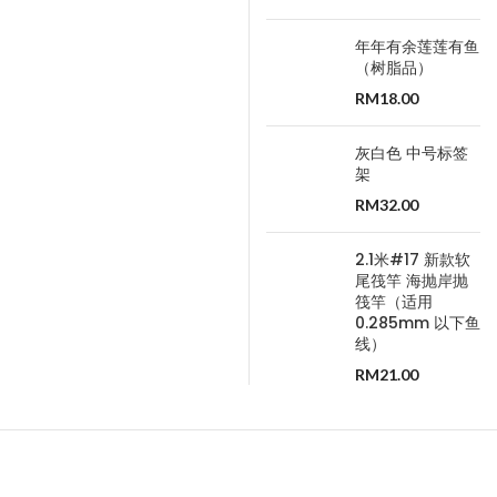
年年有余莲莲有鱼
（树脂品）
RM
18.00
灰白色 中号标签
架
RM
32.00
2.1米#17 新款软
尾筏竿 海抛岸抛
筏竿（适用
0.285mm 以下鱼
线）
RM
21.00