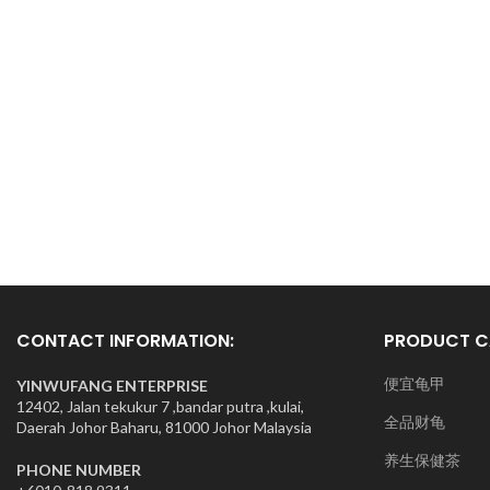
CONTACT INFORMATION:
PRODUCT C
便宜龟甲
YINWUFANG ENTERPRISE
12402, Jalan tekukur 7 ,bandar putra ,kulai,
全品财龟
Daerah Johor Baharu, 81000 Johor Malaysia
养生保健茶
PHONE NUMBER