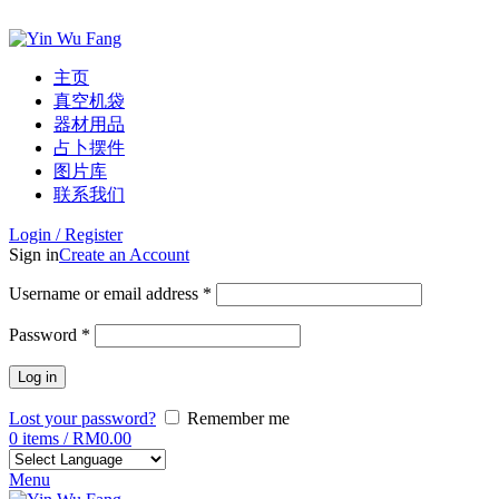
ADD ANYTHING HERE OR JUST REMOVE IT…
主页
真空机袋
器材用品
占卜摆件
图片库
联系我们
Login / Register
Sign in
Create an Account
Username or email address
*
Password
*
Log in
Lost your password?
Remember me
0
items
/
RM
0.00
Menu