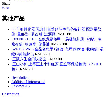
Share
close
其他产品
丰年虾孵化器 无须打氧繁殖斗鱼苗必备神器 配送量盐
匙+量虾匙+吸管+虾过沥网
RM
15.00
DN4015/11.3cm 金线龙鳞龟甲 + 易经解卦册+ 铜钱+ 珍
藏布袋+珍藏盒+保养油
RM
238.00
WN1023/9cm 全品老龟甲+铜钱+龟甲保养油+收纳袋+易
经64卦解卦书
RM
138.00
正版六壬金口诀指玄
RM
33.00
正山小种 上等正山小种红茶 直立环保袋包装 （250g/1
包）
RM
25.00
Description
Additional information
Reviews (0)
Description