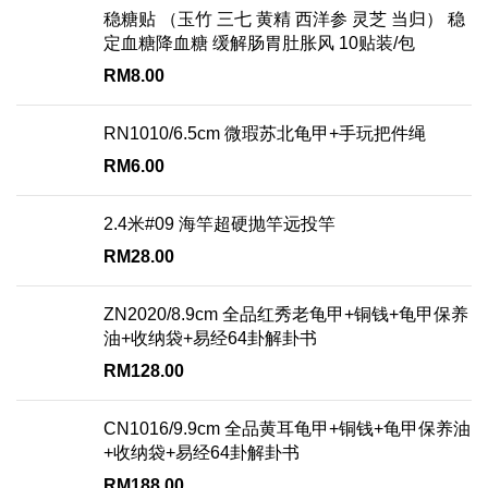
稳糖贴 （玉竹 三七 黄精 西洋参 灵芝 当归） 稳
定血糖降血糖 缓解肠胃肚胀风 10贴装/包
RM
8.00
RN1010/6.5cm 微瑕苏北龟甲+手玩把件绳
RM
6.00
2.4米#09 海竿超硬抛竿远投竿
RM
28.00
ZN2020/8.9cm 全品红秀老龟甲+铜钱+龟甲保养
油+收纳袋+易经64卦解卦书
RM
128.00
CN1016/9.9cm 全品黄耳龟甲+铜钱+龟甲保养油
+收纳袋+易经64卦解卦书
RM
188.00