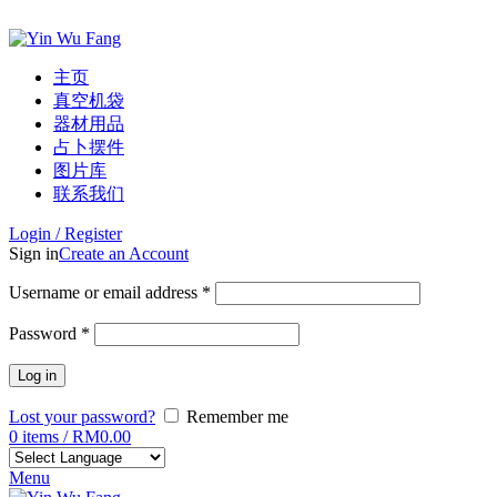
ADD ANYTHING HERE OR JUST REMOVE IT…
主页
真空机袋
器材用品
占卜摆件
图片库
联系我们
Login / Register
Sign in
Create an Account
Username or email address
*
Password
*
Log in
Lost your password?
Remember me
0
items
/
RM
0.00
Menu