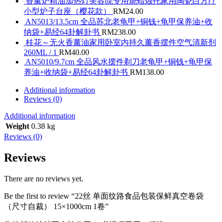
香薰炉精油加热灯美容院专用烧蜡烛托家用陶瓷白方疗
小型炉子台座（樱花款）
RM
24.00
AN5013/13.5cm 全品苏北老龟甲+铜钱+龟甲保养油+收
纳袋+易经64卦解卦书
RM
238.00
桂花～无火香薰油家用卧室内持久薰香摆件空气清新剂
260ML / 1
RM
40.00
AN5010/9.7cm 全品风水摆件剃刀老龟甲+铜钱+龟甲保
养油+收纳袋+易经64卦解卦书
RM
138.00
Additional information
Reviews (0)
Additional information
Weight
0.38 kg
Reviews (0)
Reviews
There are no reviews yet.
Be the first to review “22丝 单面纹路食品包装保鲜真空卷袋
（尺寸自裁） 15×1000cm 1卷”