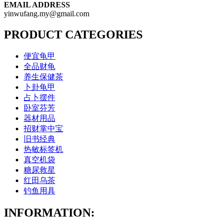
EMAIL ADDRESS
yinwufang.my@gmail.com
PRODUCT CATEGORIES
便宜龟甲
全品财龟
养生保健茶
卜卦龟甲
占卜摆件
卧室芬芳
器材用品
招财掌中宝
旧书经典
热敏标签机
真空机袋
糖尿救星
红田乌茶
钓鱼用具
INFORMATION: