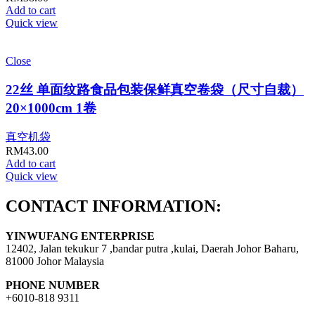
Add to cart
Quick view
Close
22丝 单面纹路食品包装保鲜真空卷袋（尺寸自裁）
20×1000cm 1卷
真空机袋
RM
43.00
Add to cart
Quick view
CONTACT INFORMATION:
YINWUFANG ENTERPRISE
12402, Jalan tekukur 7 ,bandar putra ,kulai, Daerah Johor Baharu,
81000 Johor Malaysia
PHONE NUMBER
+6010-818 9311