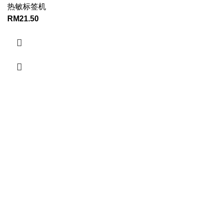
热敏标签机
RM
21.50
CONTACT INFORMATION:
YINWUFANG ENTERPRISE
12402, Jalan tekukur 7 ,bandar putra ,kulai, Daerah Johor
Baharu, 81000 Johor Malaysia
PHONE NUMBER
+6010-818 9311
EMAIL ADDRESS
yinwufang.my@gmail.com
PRODUCT CATEGORIES