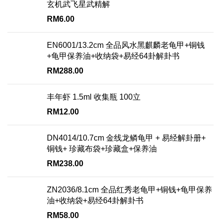
玄机武飞星武精解
RM
6.00
EN6001/13.2cm 全品风水黑麒麟老龟甲+铜钱
+龟甲保养油+收纳袋+易经64卦解卦书
RM
288.00
丰年虾 1.5ml 收集瓶 100立
RM
12.00
DN4014/10.7cm 金线龙鳞龟甲 + 易经解卦册+
铜钱+ 珍藏布袋+珍藏盒+保养油
RM
238.00
ZN2036/8.1cm 全品红秀老龟甲+铜钱+龟甲保养
油+收纳袋+易经64卦解卦书
RM
58.00