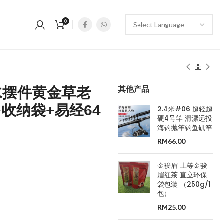
0
其他产品
品风水摆件黄金草老
收纳袋+易经64
2.4米#06 超轻超
硬4号竿 滑漂远投
海钓抛竿钓鱼矶竿
RM
66.00
金骏眉 上等金骏
眉红茶 直立环保
袋包装 （250g/1
包）
RM
25.00