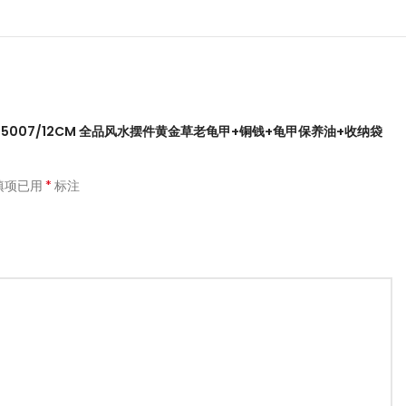
IEW “AN5007/12CM 全品风水摆件黄金草老龟甲+铜钱+龟甲保养油+收纳袋
*
填项已用
标注