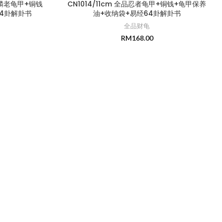
黑麒麟老龟甲+铜钱
CN1014/11cm 全品忍者龟甲+铜钱+龟甲保养
64卦解卦书
油+收纳袋+易经64卦解卦书
全品财龟
RM
168.00