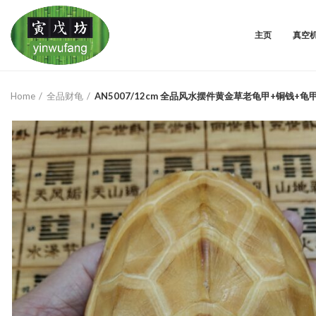
主页
真空
Home
全品财龟
AN5007/12cm 全品风水摆件黄金草老龟甲+铜钱+