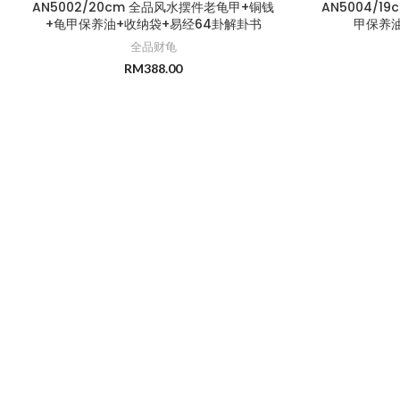
AN5002/20cm 全品风水摆件老龟甲+铜钱
AN5004/
+龟甲保养油+收纳袋+易经64卦解卦书
甲保养油
全品财龟
RM
388.00