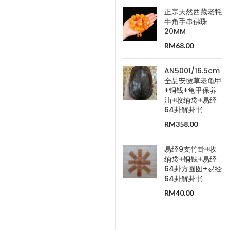
正宗天然西藏老牦
牛角手串佛珠
20MM
RM
68.00
AN5001/16.5cm
全品安徽草老龟甲
+铜钱+龟甲保养
油+收纳袋+易经
64卦解卦书
RM
358.00
易经9支竹卦+收
纳袋+铜钱+易经
64卦方圆图+易经
64卦解卦书
RM
40.00