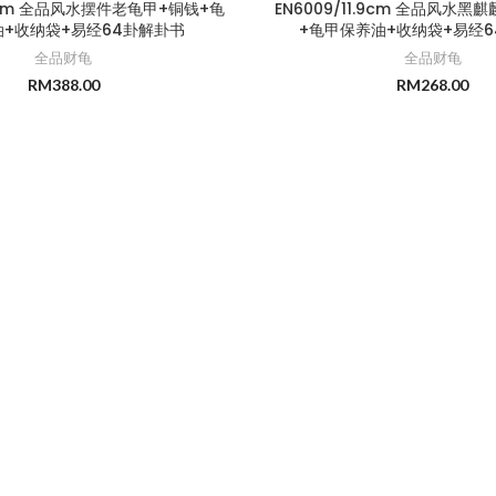
19cm 全品风水摆件老龟甲+铜钱+龟
EN6009/11.9cm 全品风水
+收纳袋+易经64卦解卦书
+龟甲保养油+收纳袋+易经
全品财龟
全品财龟
RM
388.00
RM
268.00