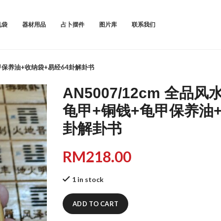
机袋
器材用品
占卜摆件
图片库
联系我们
龟甲保养油+收纳袋+易经64卦解卦书
AN5007/12cm 全
龟甲+铜钱+龟甲保养油+
卦解卦书
RM
218.00
1 in stock
ADD TO CART