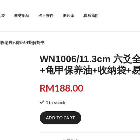
机袋
器材用品
占卜摆件
图片库
联系我们
油+收纳袋+易经64卦解卦书
WN1006/11.3cm 
+龟甲保养油+收纳袋+易
RM
188.00
1 in stock
ADD TO CART