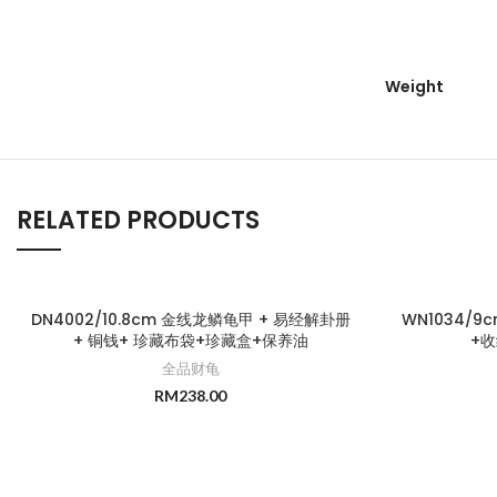
Weight
RELATED PRODUCTS
DN4002/10.8cm 金线龙鳞龟甲 + 易经解卦册
WN1034/
+ 铜钱+ 珍藏布袋+珍藏盒+保养油
+
全品财龟
RM
238.00