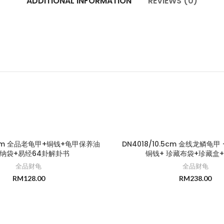
ADDITIONAL INFORMATION
REVIEWS (0)
9cm 全品老龟甲+铜钱+龟甲保养油
DN4018/10.5cm 金线龙鳞龟甲
收纳袋+易经64卦解卦书
铜钱+ 珍藏布袋+珍藏盒
全品财龟
全品财龟
RM
128.00
RM
238.00