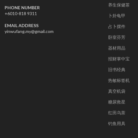
养生保健茶
PHONE NUMBER
+6010-818 9311
卜卦龟甲
EMAIL ADDRESS
占卜摆件
yinwufang.my@gmail.com
卧室芬芳
器材用品
招财掌中宝
旧书经典
热敏标签机
真空机袋
糖尿救星
红田乌茶
钓鱼用具