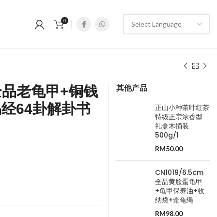
0
其他产品
六爻全品老龟甲+铜钱
经64卦解卦书
正山小种茶叶红茶
特级正宗浓香型
礼盒木捅装
500g/1
RM
50.00
CN1019/6.5cm
全品黄脸蛋龟甲
+龟甲保养油+收
纳袋+牵龟绳
RM
98.00