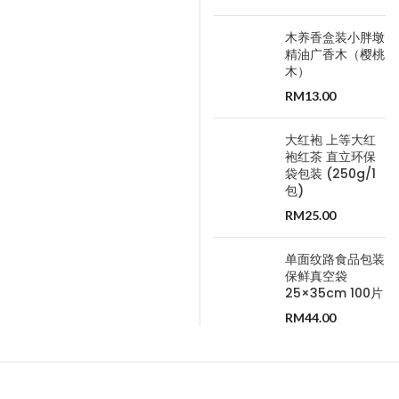
木养香盒装小胖墩
精油广香木（樱桃
木）
RM
13.00
大红袍 上等大红
袍红茶 直立环保
袋包装 (250g/1
包)
RM
25.00
单面纹路食品包装
保鲜真空袋
25×35cm 100片
RM
44.00