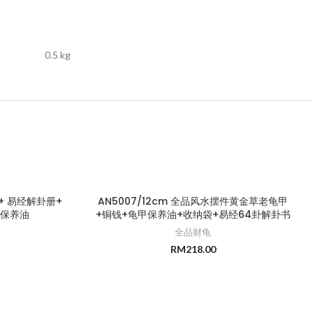
0.5 kg
 + 易经解卦册+
AN5007/12cm 全品风水摆件黄金草老龟甲
+保养油
+铜钱+龟甲保养油+收纳袋+易经64卦解卦书
全品财龟
RM
218.00