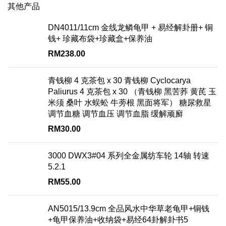
其他产品
DN4011/11cm 金线龙鳞龟甲 + 易经解卦册+ 铜
钱+ 珍藏布袋+珍藏盒+保养油
RM
238.00
青钱柳 4 克茶包 x 30 青钱柳 Cyclocarya
Paliurus 4 克茶包 x 30 （青钱柳 黑苦荞 黄芪 玉
米须 桑叶 水蜈蚣 牛蒡根 黑面将军） 糖尿救星
调节血糖 调节血压 调节血脂 缓解顽廯
RM
30.00
3000 DWX3#04 系列全金属纺车轮 14轴 转速
5.2.1
RM
55.00
AN5015/13.9cm 全品风水中华草老龟甲+铜钱
+龟甲保养油+收纳袋+易经64卦解卦书5