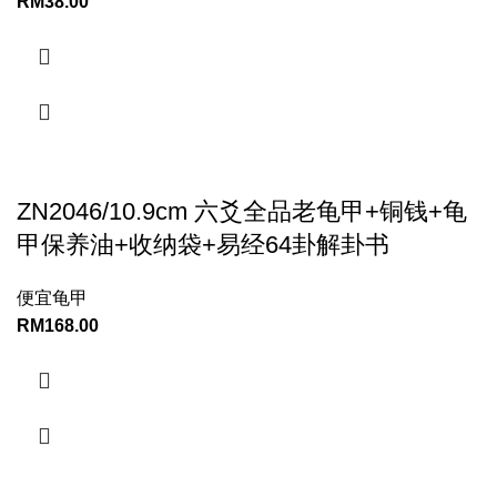
RM
38.00
ZN2046/10.9cm 六爻全品老龟甲+铜钱+龟
甲保养油+收纳袋+易经64卦解卦书
便宜龟甲
RM
168.00