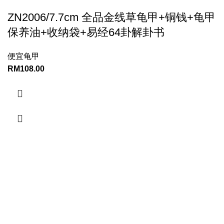
ZN2006/7.7cm 全品金线草龟甲+铜钱+龟甲
保养油+收纳袋+易经64卦解卦书
便宜龟甲
RM
108.00
CONTACT INFORMATION:
YINWUFANG ENTERPRISE
12402, Jalan tekukur 7 ,bandar putra ,kulai, Daerah Johor
Baharu, 81000 Johor Malaysia
PHONE NUMBER
+6010-818 9311