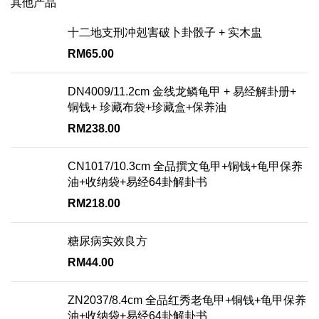
其他产品
十二地支刑冲剋害破卜卦骰子 + 实木盅
RM
65.00
DN4009/11.2cm 金线龙鳞龟甲 + 易经解卦册+
铜钱+ 珍藏布袋+珍藏盒+保养油
RM
238.00
CN1017/10.3cm 全品撰文龟甲+铜钱+龟甲保养
油+收纳袋+易经64卦解卦书
RM
218.00
糖尿病实效良方
RM
44.00
ZN2037/8.4cm 全品红秀老龟甲+铜钱+龟甲保养
油+收纳袋+易经64卦解卦书