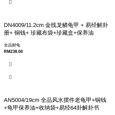
DN4009/11.2cm 金线龙鳞龟甲 + 易经解卦
册+ 铜钱+ 珍藏布袋+珍藏盒+保养油
全品财龟
RM
238.00
AN5004/19cm 全品风水摆件老龟甲+铜钱
+龟甲保养油+收纳袋+易经64卦解卦书