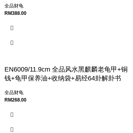
全品财龟
RM
388.00
EN6009/11.9cm 全品风水黑麒麟老龟甲+铜
钱+龟甲保养油+收纳袋+易经64卦解卦书
全品财龟
RM
268.00