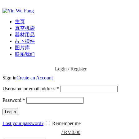
ADD ANYTHING HERE OR JUST REMOVE IT…
主页
真空机袋
器材用品
占卜摆件
图片库
联系我们
Login / Register
Sign in
Create an Account
Username or email address
*
Password
*
Log in
Lost your password?
Remember me
/
RM
0.00