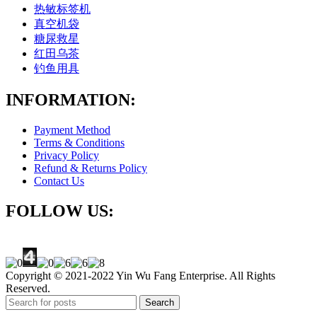
热敏标签机
真空机袋
糖尿救星
红田乌茶
钓鱼用具
INFORMATION:
Payment Method
Terms & Conditions
Privacy Policy
Refund & Returns Policy
Contact Us
FOLLOW US:
Copyright © 2021-2022 Yin Wu Fang Enterprise. All Rights
Reserved.
Search