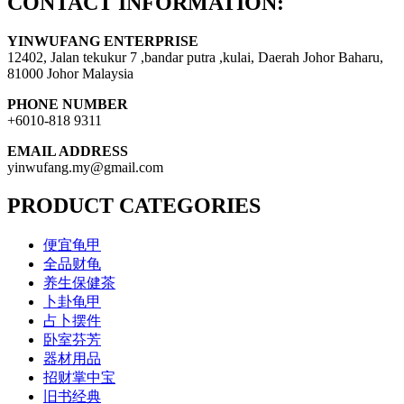
CONTACT INFORMATION:
YINWUFANG ENTERPRISE
12402, Jalan tekukur 7 ,bandar putra ,kulai, Daerah Johor Baharu,
81000 Johor Malaysia
PHONE NUMBER
+6010-818 9311
EMAIL ADDRESS
yinwufang.my@gmail.com
PRODUCT CATEGORIES
便宜龟甲
全品财龟
养生保健茶
卜卦龟甲
占卜摆件
卧室芬芳
器材用品
招财掌中宝
旧书经典